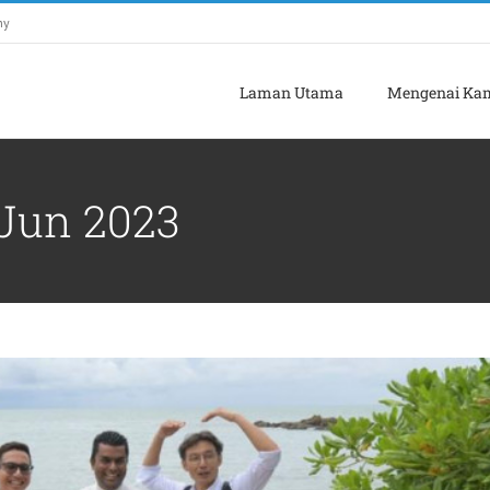
my
Laman Utama
Mengenai Ka
 LANGKAWI UNESCO GLOBAL GEOPARK
Jun 2023
Pelancongan
Terkini