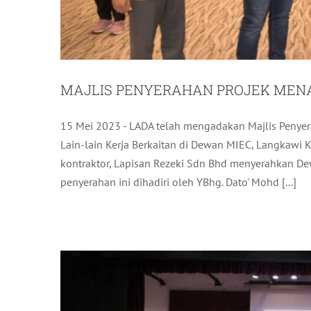
MAJLIS PENYERAHAN PROJEK MEN
15 Mei 2023 - LADA telah mengadakan Majlis Penyera
KUMPULAN MICE KEME
Lain-lain Kerja Berkaitan di Dewan MIEC, Langkawi K
kontraktor, Lapisan Rezeki Sdn Bhd menyerahkan Dew
penyerahan ini dihadiri oleh YBhg. Dato' Mohd [...]