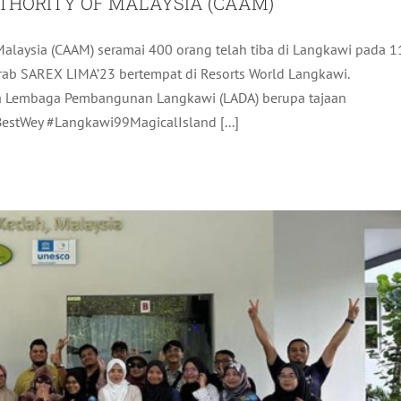
UTHORITY OF MALAYSIA (CAAM)
Malaysia (CAAM) seramai 400 orang telah tiba di Langkawi pada 1
ARDEN OF KNOWLEDGE AND VIRTUE
b SAREX LIMA’23 bertempat di Resorts World Langkawi.
da Lembaga Pembangunan Langkawi (LADA) berupa tajaan
ktiviti LADA
Terkini
stWey #Langkawi99MagicalIsland [...]