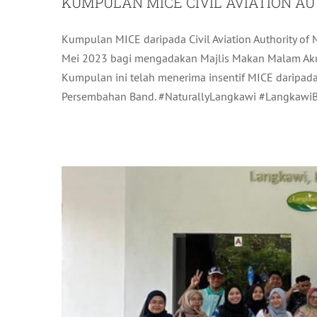
KUMPULAN MICE CIVIL AVIATION A
Kumpulan MICE daripada Civil Aviation Authority of 
IGSC #100th – THE G
Mei 2023 bagi mengadakan Majlis Makan Malam Akra
Kumpulan ini telah menerima insentif MICE daripa
A
Persembahan Band. #NaturallyLangkawi #LangkawiBe