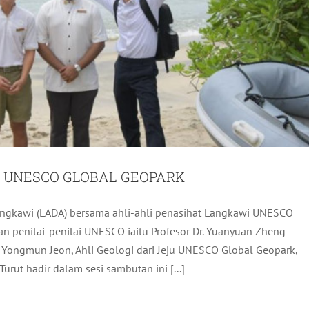
I UNESCO GLOBAL GEOPARK
gkawi (LADA) bersama ahli-ahli penasihat Langkawi UNESCO
DER MEDIA SOSIAL UNTUK PERNIAGAAN
 penilai-penilai UNESCO iaitu Profesor Dr. Yuanyuan Zheng
. Yongmun Jeon, Ahli Geologi dari Jeju UNESCO Global Geopark,
ktiviti LADA
Terkini
rut hadir dalam sesi sambutan ini [...]