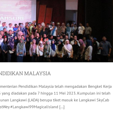
NDIDIKAN MALAYSIA
menterian Pendidikan Malaysia telah mengadakan Bengkel Kerja
ATION AUTHORITY OF MALAYSIA (CAAM)
yang diadakan pada 7 hingga 11 Mei 2023. Kumpulan ini telah
unan Langkawi (LADA) berupa tiket masuk ke Langkawi SkyCab
Pelancongan
Terkini
tWey #Langkawi99MagicalIsland [...]