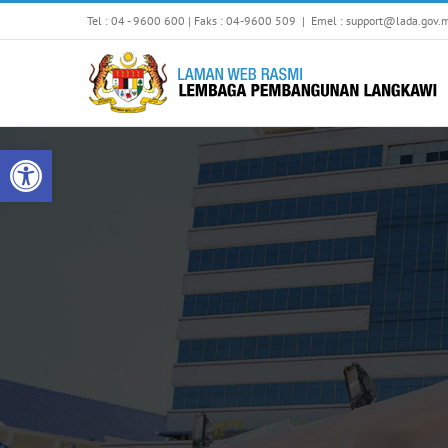
Skip
Tel : 04 - 9600 600 | Faks : 04-9600 509
|
Emel : support@lada.gov.
to
content
Open toolbar