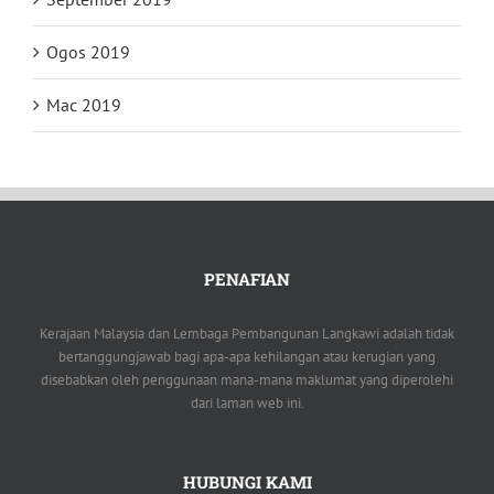
Ogos 2019
Mac 2019
PENAFIAN
Kerajaan Malaysia dan Lembaga Pembangunan Langkawi adalah tidak
bertanggungjawab bagi apa-apa kehilangan atau kerugian yang
disebabkan oleh penggunaan mana-mana maklumat yang diperolehi
dari laman web ini.
HUBUNGI KAMI