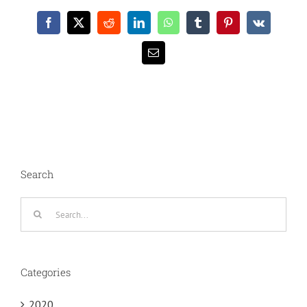
Facebook
X
Reddit
LinkedIn
WhatsApp
Tumblr
Pinterest
Vk
Email
Search
Search
for:
Categories
2020