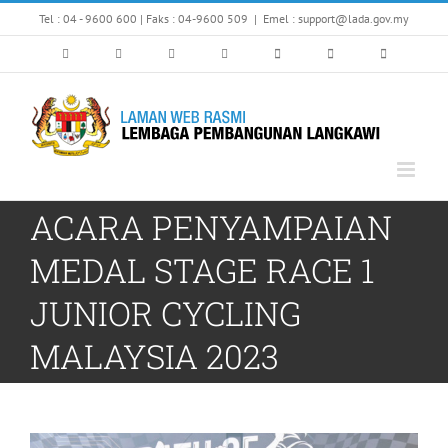
Skip
Tel : 04 - 9600 600 | Faks : 04-9600 509
|
Emel : support@lada.gov.my
to
content
ACARA PENYAMPAIAN
MEDAL STAGE RACE 1
JUNIOR CYCLING
MALAYSIA 2023