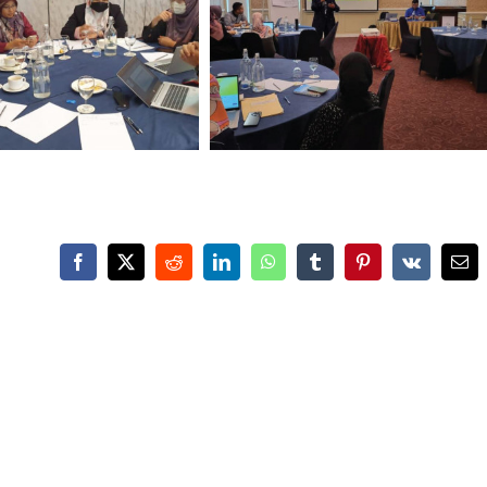
Facebook
X
Reddit
LinkedIn
WhatsApp
Tumblr
Pinterest
Vk
Ema