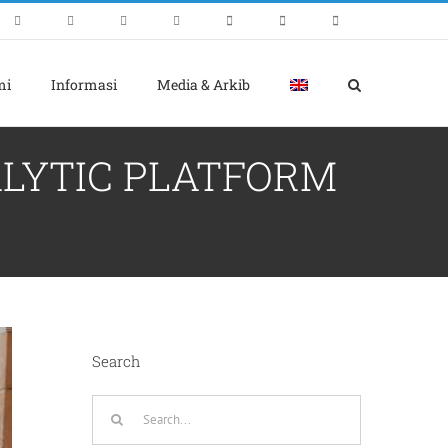
mi
Informasi
Media & Arkib
ALYTIC PLATFORM
Search
Search
for: