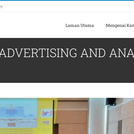
my
Laman Utama
Mengenai Ka
 ADVERTISING AND AN