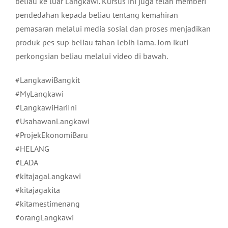
beliau ke luar Langkawi. Kursus ini juga telah memberi
pendedahan kepada beliau tentang kemahiran
pemasaran melalui media sosial dan proses menjadikan
produk pes sup beliau tahan lebih lama. Jom ikuti
perkongsian beliau melalui video di bawah.
#LangkawiBangkit
#MyLangkawi
#LangkawiHariIni
#UsahawanLangkawi
#ProjekEkonomiBaru
#HELANG
#LADA
#kitajagaLangkawi
#kitajagakita
#kitamestimenang
#orangLangkawi