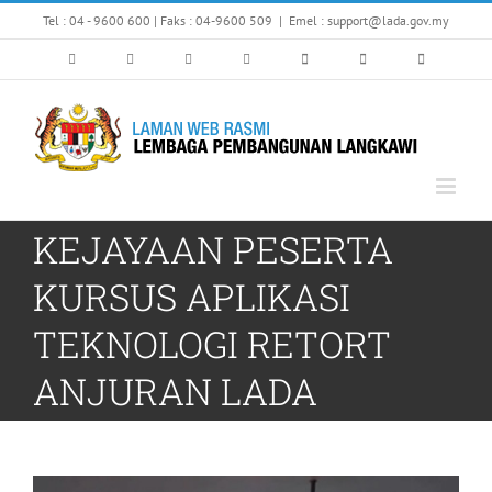
Skip
Tel : 04 - 9600 600 | Faks : 04-9600 509
|
Emel : support@lada.gov.my
to
content
KEJAYAAN PESERTA
KURSUS APLIKASI
TEKNOLOGI RETORT
ANJURAN LADA