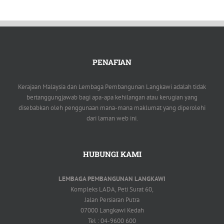
PENAFIAN
Kerajaan Malaysia dan Lembaga Pembangunan Langkawi adalah tidak
bertanggungjawab bagi apa-apa kehilangan atau kerugian yang
disebabkan oleh penggunaan mana-mana maklumat yang diperolehi
dari laman web ini.
HUBUNGI KAMI
LEMBAGA PEMBANGUNAN LANGKAWI
Kompleks LADA, Peti Surat 60,
Jalan Persiaran Putra
07000 Langkawi Kedah
Tel : 04-9600 600