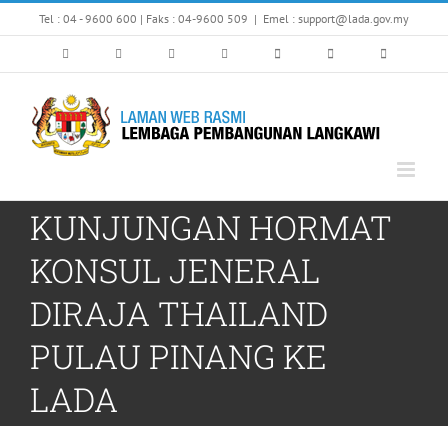
Skip
Tel : 04 - 9600 600 | Faks : 04-9600 509
|
Emel : support@lada.gov.my
to
content
KUNJUNGAN HORMAT
KONSUL JENERAL
DIRAJA THAILAND
PULAU PINANG KE
LADA