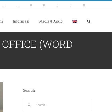
mi
Informasi
Media & Arkib
 OFFICE (WORD
Search
Search
for: