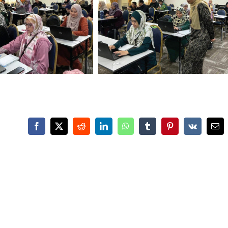
Facebook
X
Reddit
LinkedIn
WhatsApp
Tumblr
Pinterest
Vk
Ema