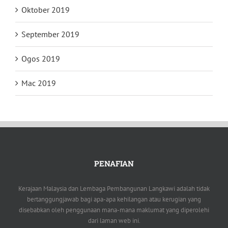
Oktober 2019
September 2019
Ogos 2019
Mac 2019
PENAFIAN
Kerajaan Malaysia dan Lembaga Pembangunan Langkawi adalah tidak
bertanggungjawab bagi apa-apa kehilangan atau kerugian yang
disebabkan oleh penggunaan mana-mana maklumat yang diperolehi
dari laman web ini.