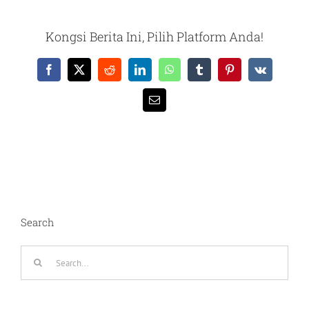
Kongsi Berita Ini, Pilih Platform Anda!
Facebook
X
Reddit
LinkedIn
WhatsApp
Tumblr
Pinterest
Vk
Email
Search
Search
for: