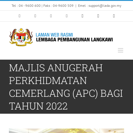
Skip
Tel : 04 - 9600 600 | Faks : 04-9600 509
|
Emel : support@lada.gov.my
to
content
MAJLIS ANUGERAH
PERKHIDMATAN
CEMERLANG (APC) BAGI
TAHUN 2022