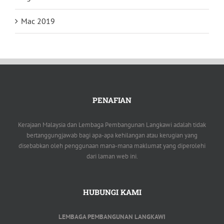
Mac 2019
PENAFIAN
Kerajaan Malaysia dan Lembaga Pembangunan Langkawi adalah tidak
bertanggungjawab bagi apa-apa kehilangan atau kerugian yang
disebabkan oleh penggunaan mana-mana maklumat yang diperolehi
dari laman web ini.
HUBUNGI KAMI
LEMBAGA PEMBANGUNAN LANGKAWI