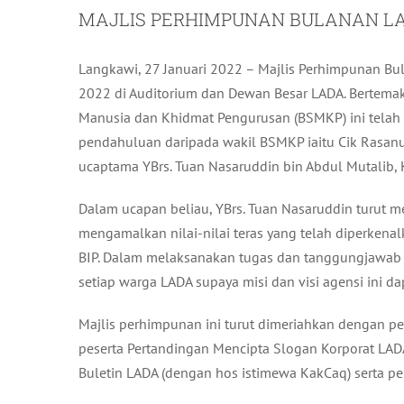
MAJLIS PERHIMPUNAN BULANAN LAD
Langkawi, 27 Januari 2022 – Majlis Perhimpunan Bu
2022 di Auditorium dan Dewan Besar LADA. Bertemak
Manusia dan Khidmat Pengurusan (BSMKP) ini telah 
pendahuluan daripada wakil BSMKP iaitu Cik Rasa
ucaptama YBrs. Tuan Nasaruddin bin Abdul Mutalib, 
Dalam ucapan beliau, YBrs. Tuan Nasaruddin turut 
mengamalkan nilai-nilai teras yang telah diperkenalk
BIP. Dalam melaksanakan tugas dan tanggungjawab ya
setiap warga LADA supaya misi dan visi agensi ini da
Majlis perhimpunan ini turut dimeriahkan dengan p
peserta Pertandingan Mencipta Slogan Korporat LAD
Buletin LADA (dengan hos istimewa KakCaq) serta p