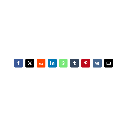
Facebook
X
Reddit
LinkedIn
WhatsApp
Tumblr
Pinterest
Vk
Ema