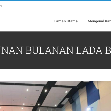
my
Laman Utama
Mengenai Ka
NAN BULANAN LADA BA