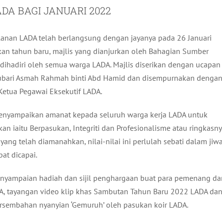
A BAGI JANUARI 2022
lanan LADA telah berlangsung dengan jayanya pada 26 Januari
an tahun baru, majlis yang dianjurkan oleh Bahagian Sumber
dihadiri oleh semua warga LADA. Majlis diserikan dengan ucapan
nubari Asmah Rahmah binti Abd Hamid dan disempurnakan denga
Ketua Pegawai Eksekutif LADA.
menyampaikan amanat kepada seluruh warga kerja LADA untuk
an iaitu Berpasukan, Integriti dan Profesionalisme atau ringkasn
ng telah diamanahkan, nilai-nilai ini perlulah sebati dalam jiw
pat dicapai.
enyampaian hadiah dan sijil penghargaan buat para pemenang da
A, tayangan video klip khas Sambutan Tahun Baru 2022 LADA da
ersembahan nyanyian ‘Gemuruh’ oleh pasukan koir LADA.