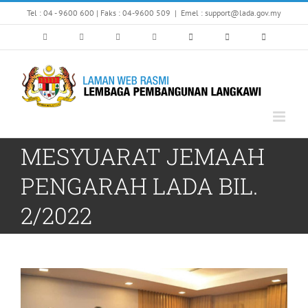
Skip
Tel : 04 - 9600 600 | Faks : 04-9600 509
|
Emel : support@lada.gov.my
to
content
MESYUARAT JEMAAH
PENGARAH LADA BIL.
2/2022