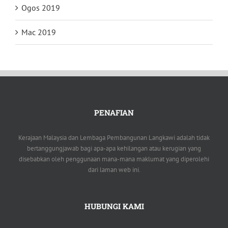
Ogos 2019
Mac 2019
PENAFIAN
Kerajaan Malaysia dan Lembaga Pembangunan Langkawi adalah tidak
bertanggungjawab bagi apa-apa kehilangan atau kerugian yang
disebabkan oleh penggunaan mana-mana maklumat yang diperolehi
dari laman web ini.
HUBUNGI KAMI