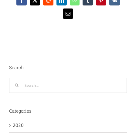
Facebook
X
Reddit
LinkedIn
WhatsApp
Tumblr
Pinterest
Vk
Email
Search
Search
for:
Categories
2020