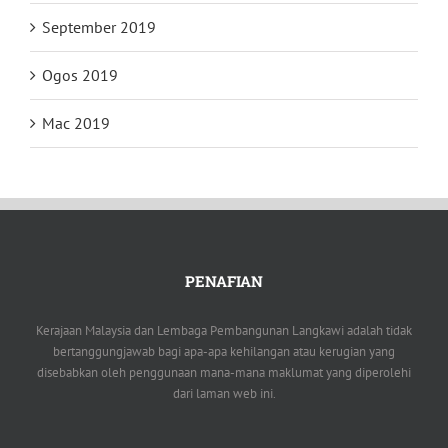
September 2019
Ogos 2019
Mac 2019
PENAFIAN
Kerajaan Malaysia dan Lembaga Pembangunan Langkawi adalah tidak
bertanggungjawab bagi apa-apa kehilangan atau kerugian yang
disebabkan oleh penggunaan mana-mana maklumat yang diperolehi
dari laman web ini.