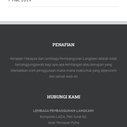
PENAFIAN
Kerajaan Malaysia dan Lembaga Pembangunan Langkawi adalah tidak
bertanggungjawab bagi apa-apa kehilangan atau kerugian yang
disebabkan oleh penggunaan mana-mana maklumat yang diperolehi
dari laman web ini.
HUBUNGI KAMI
LEMBAGA PEMBANGUNAN LANGKAWI
Kompleks LADA, Peti Surat 60,
Jalan Persiaran Putra