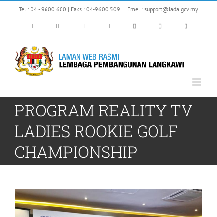
Skip
Tel : 04 - 9600 600 | Faks : 04-9600 509
|
Emel : support@lada.gov.my
to
content
PROGRAM REALITY TV
LADIES ROOKIE GOLF
CHAMPIONSHIP