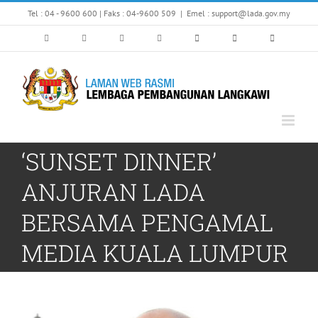
Skip
Tel : 04 - 9600 600 | Faks : 04-9600 509
|
Emel : support@lada.gov.my
to
content
‘SUNSET DINNER’
ANJURAN LADA
BERSAMA PENGAMAL
MEDIA KUALA LUMPUR