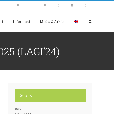
mi
Informasi
Media & Arkib
5 (LAGI’24)
Details
Start: