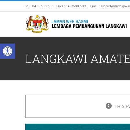
Skip
Tel : 04 - 9600 600 | Faks : 04-9600 509
|
Emel : support@lada.gov.
to
content
Open toolbar
LANGKAWI AMATEUR
THIS E