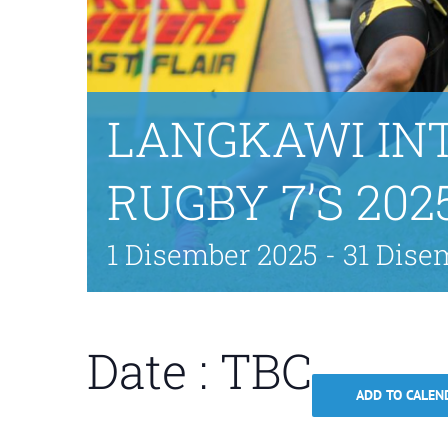
LANGKAWI IN
RUGBY 7’S 202
1 Disember 2025
-
31 Dise
Date : TBC
ADD TO CALEN