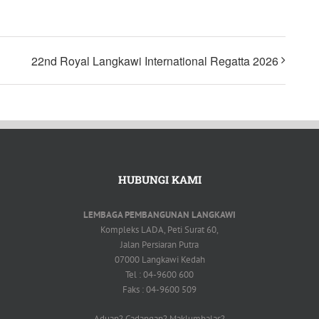
22nd Royal Langkawi International Regatta 2026
HUBUNGI KAMI
LEMBAGA PEMBANGUNAN LANGKAWI
Kompleks LADA, Peti Surat 60,
Jalan Persiaran Putra
07000 Langkawi Kedah
Tel : 04-9600 600
Faks : 04-9600 509
Aduan? Cadangan? Maklumbalas?