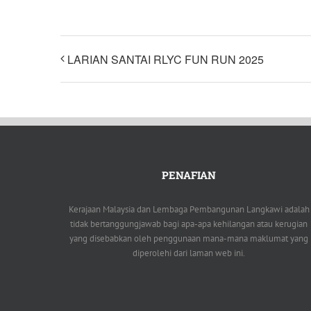
LARIAN SANTAI RLYC FUN RUN 2025
PENAFIAN
Kerajaan Malaysia dan Lembaga Pembangunan Langkawi adalah
tidak bertanggungjawab bagi apa-apa kehilangan atau kerugian
yang disebabkan oleh penggunaan mana-mana maklumat yang
diperolehi dari laman web ini.