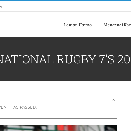
my
Laman Utama
Mengenai Ka
ATIONAL RUGBY 7’S 20
×
VENT HAS PASSED.