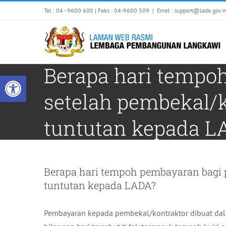
Skip
Tel : 04 - 9600 600 | Faks : 04-9600 509
|
Emel : support@lada.gov.
to
content
Berapa hari tempo
Open toolbar
setelah pembekal
tuntutan kepada L
Berapa hari tempoh pembayaran bagi
tuntutan kepada LADA?
Pembayaran kepada pembekal/kontraktor dibuat da