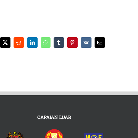
ebook
X
Reddit
LinkedIn
WhatsApp
Tumblr
Pinterest
Vk
Email
CAPAIAN LUAR