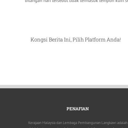
bilangan hari tersebut tidak termasuk tempoh kuir
Kongsi Berita Ini, Pilih Platform Anda!
PENAFIAN
Kerajaan Malaysia dan Lembaga Pembangunan Langkawi adalah