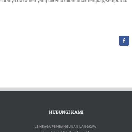
i sekiranya dokumen yang dikemukakan tidak lengkap/sempurna.
Fac
HUBUNGI KAMI
LEMBAGA PEMBANGUNAN LANGKAWI