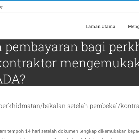
my
Laman Utama
Meng
h pembayaran bagi per
/kontraktor mengemuk
ADA?
 perkhidmatan/bekalan setelah pembekal/kon
lam tempoh 14 hari setelah dokumen lengkap dikemukakan kep