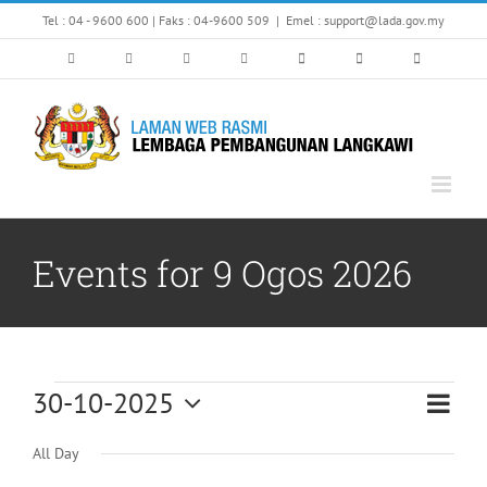
Skip
Tel : 04 - 9600 600 | Faks : 04-9600 509
|
Emel : support@lada.gov.my
to
content
Events for 9 Ogos 2026
Events
30-10-2025
Eve
Vi
Day
Select
Vi
All Day
for
date.
Nav