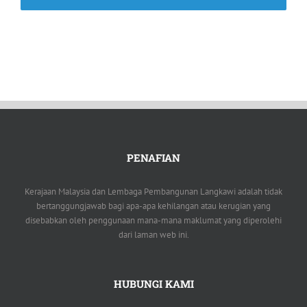
PENAFIAN
Kerajaan Malaysia dan Lembaga Pembangunan Langkawi adalah tidak
bertanggungjawab bagi apa-apa kehilangan atau kerugian yang
disebabkan oleh penggunaan mana-mana maklumat yang diperolehi
dari laman web ini.
HUBUNGI KAMI