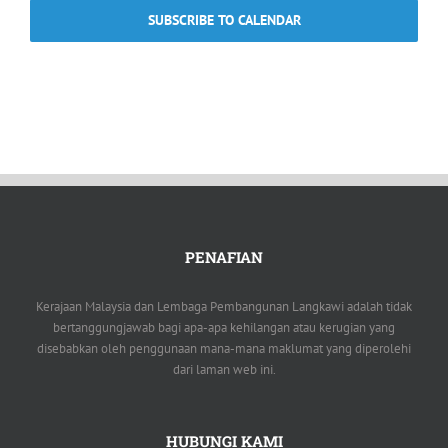
SUBSCRIBE TO CALENDAR
PENAFIAN
Kerajaan Malaysia dan Lembaga Pembangunan Langkawi adalah tidak
bertanggungjawab bagi apa-apa kehilangan atau kerugian yang
disebabkan oleh penggunaan mana-mana maklumat yang diperolehi
dari laman web ini.
HUBUNGI KAMI