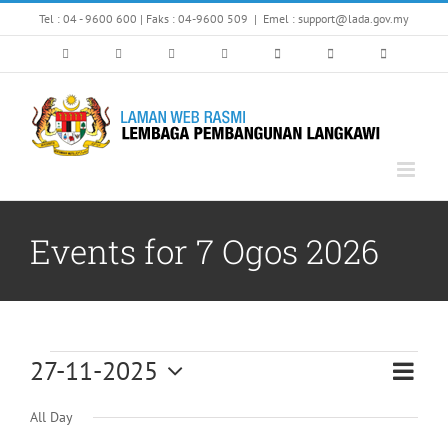
Skip
Tel : 04 - 9600 600 | Faks : 04-9600 509
|
Emel : support@lada.gov.my
to
content
Events for 7 Ogos 2026
Events
27-11-2025
Eve
Vi
Day
Select
Vi
All Day
for
date.
Nav