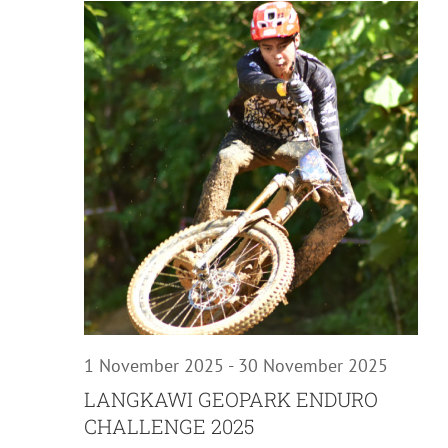
Nav
27
November
2025
1 November 2025
-
30 November 2025
LANGKAWI GEOPARK ENDURO
CHALLENGE 2025