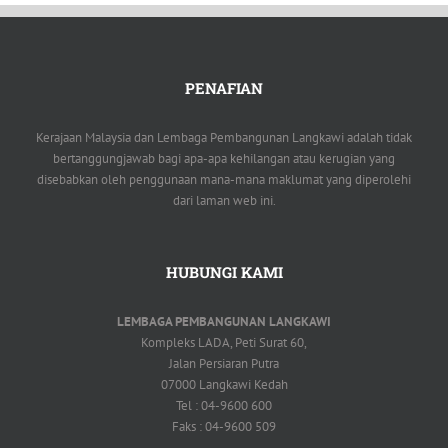
PENAFIAN
Kerajaan Malaysia dan Lembaga Pembangunan Langkawi adalah tidak
bertanggungjawab bagi apa-apa kehilangan atau kerugian yang
disebabkan oleh penggunaan mana-mana maklumat yang diperolehi
dari laman web ini.
HUBUNGI KAMI
LEMBAGA PEMBANGUNAN LANGKAWI
Kompleks LADA, Peti Surat 60,
Jalan Persiaran Putra
07000 Langkawi Kedah
Tel : 04-9600 600
Faks : 04-9600 509