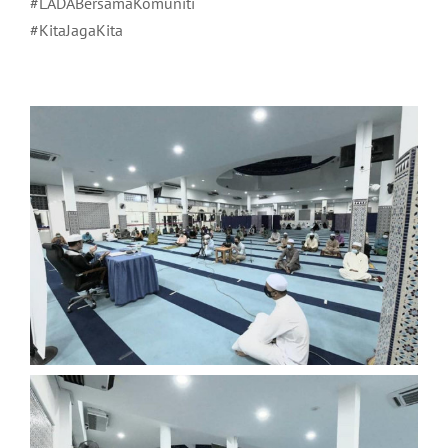
#LADABersamaKomuniti
#KitaJagaKita