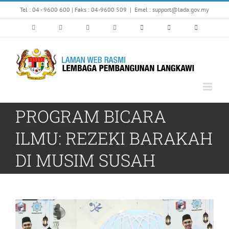
Skip
Tel : 04 - 9600 600 | Faks : 04-9600 509
|
Emel : support@lada.gov.my
to
content
PROGRAM BICARA
ILMU: REZEKI BARAKAH
DI MUSIM SUSAH