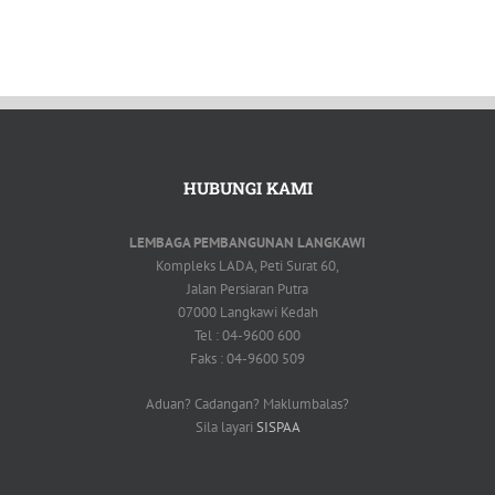
HUBUNGI KAMI
LEMBAGA PEMBANGUNAN LANGKAWI
Kompleks LADA, Peti Surat 60,
Jalan Persiaran Putra
07000 Langkawi Kedah
Tel : 04-9600 600
Faks : 04-9600 509
Aduan? Cadangan? Maklumbalas?
Sila layari
SISPAA