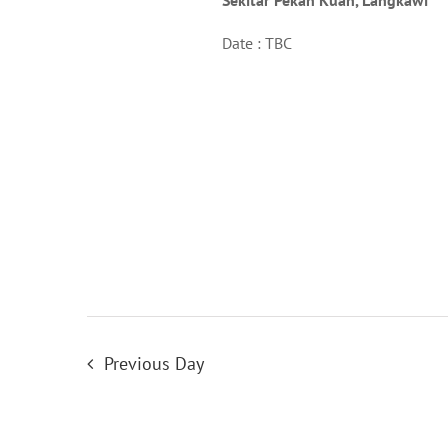
Sekitar Pekan Kuah, Langkawi
Date : TBC
Previous Day