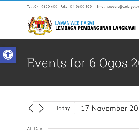
Skip
Tel : 04 - 9600 600 | Faks : 04-9600 509
|
Emel : support@lada.gov.
to
content
Open toolbar
Events for 6 Ogos 
Events
17 November 20
Today
Select
date.
All Day