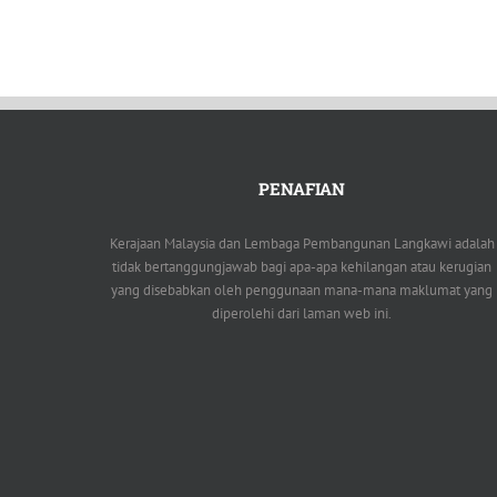
PENAFIAN
Kerajaan Malaysia dan Lembaga Pembangunan Langkawi adalah
tidak bertanggungjawab bagi apa-apa kehilangan atau kerugian
yang disebabkan oleh penggunaan mana-mana maklumat yang
diperolehi dari laman web ini.