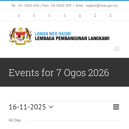
Skip
Tel : 04 - 9600 600 | Faks : 04-9600 509
|
Emel : support@lada.gov.my
to
content
Events for 7 Ogos 2026
Events
16-11-2025
Eve
Vi
Day
Select
Vi
All Day
for
date.
Nav