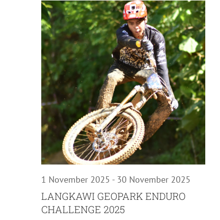
Nav
16
November
2025
1 November 2025
-
30 November 2025
LANGKAWI GEOPARK ENDURO
CHALLENGE 2025