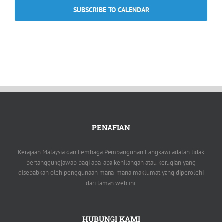
SUBSCRIBE TO CALENDAR
PENAFIAN
Kerajaan Malaysia dan Lembaga Pembangunan Langkawi adalah tidak
bertanggungjawab bagi apa-apa kehilangan atau kerugian yang
disebabkan oleh penggunaan mana-mana maklumat yang diperolehi
dari laman web ini.
HUBUNGI KAMI