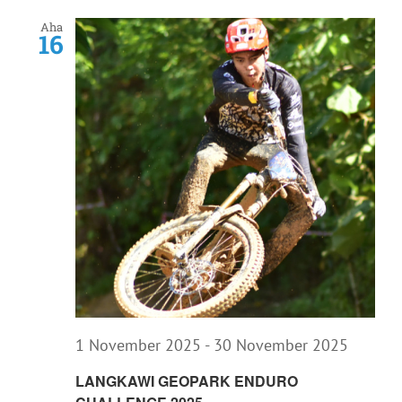
Nav
Aha
16
1 November 2025
-
30 November 2025
LANGKAWI GEOPARK ENDURO