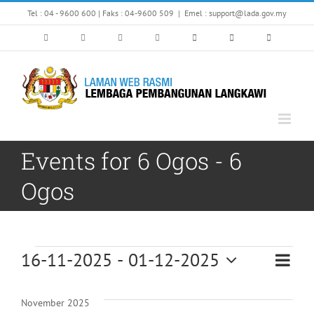
Skip
Tel : 04 - 9600 600 | Faks : 04-9600 509
|
Emel : support@lada.gov.my
to
content
Events for 6 Ogos - 6
Ogos
Events
16-11-2025
 - 
01-12-2025
Eve
Vi
List
Select
Vi
date.
Nav
November 2025