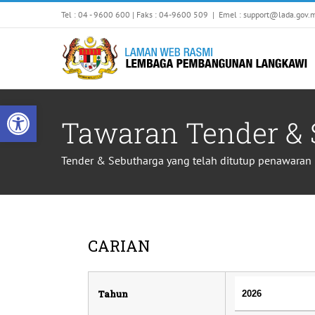
Skip
Tel : 04 - 9600 600 | Faks : 04-9600 509
|
Emel : support@lada.gov.
to
content
Open toolbar
Tawaran Tender & 
Tender & Sebutharga yang telah ditutup penawaran