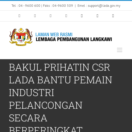
Skip
Tel : 04 - 9600 600 | Faks : 04-9600 509
|
Emel : support@lada.gov.my
to
content
BAKUL PRIHATIN CSR
LADA BANTU PEMAIN
INDUSTRI
PELANCONGAN
SECARA
BERPERINGKAT