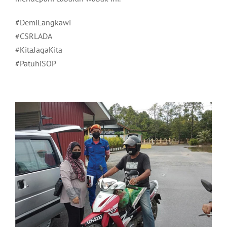
#DemiLangkawi
#CSRLADA
#KitaJagaKita
#PatuhiSOP