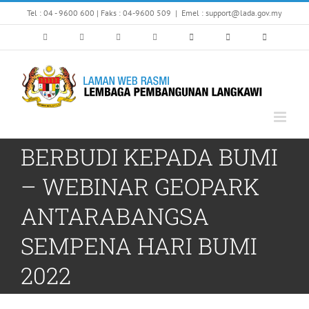
Skip
Tel : 04 - 9600 600 | Faks : 04-9600 509
|
Emel : support@lada.gov.my
to
content
BERBUDI KEPADA BUMI
– WEBINAR GEOPARK
ANTARABANGSA
SEMPENA HARI BUMI
2022