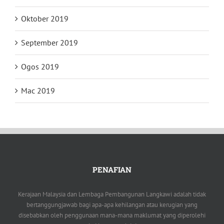
Oktober 2019
September 2019
Ogos 2019
Mac 2019
PENAFIAN
Kerajaan Malaysia dan Lembaga Pembangunan Langkawi adalah tidak
bertanggungjawab bagi apa-apa kehilangan atau kerugian yang
disebabkan oleh penggunaan mana-mana maklumat yang diperolehi