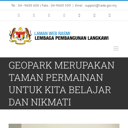
Skip
Tel : 04 - 9600 600 | Faks : 04-9600 509
|
Emel : support@lada.gov.my
to
content
GEOPARK MERUPAKAN
TAMAN PERMAINAN
UNTUK KITA BELAJAR
DAN NIKMATI