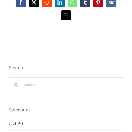
Facebook
X
Reddit
LinkedIn
WhatsApp
Tumblr
Pinterest
Vk
Email
Search
Search
for:
Categories
2020