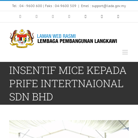
Skip
Tel : 04 - 9600 600 | Faks : 04-9600 509
|
Emel : support@lada.gov.my
to
content
INSENTIF MICE KEPADA
PRIFE INTERTNAIONAL
SDN BHD