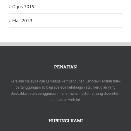
Ogos 2019
Mac 2019
PENAFIAN
Kerajaan Malaysia dan Lembaga Pembangunan Langkawi adalah tidak
bertanggungjawab bagi apa-apa kehilangan atau kerugian yang
disebabkan oleh penggunaan mana-mana maklumat yang diperolehi
dari laman web ini.
HUBUNGI KAMI