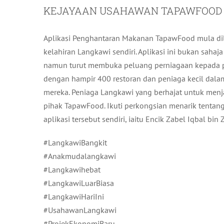
KEJAYAAN USAHAWAN TAPAWFOOD S
Aplikasi Penghantaran Makanan TapawFood mula di
kelahiran Langkawi sendiri. Aplikasi ini bukan sa
namun turut membuka peluang perniagaan kepada p
dengan hampir 400 restoran dan peniaga kecil da
mereka. Peniaga Langkawi yang berhajat untuk menj
pihak TapawFood. Ikuti perkongsian menarik tentan
aplikasi tersebut sendiri, iaitu Encik Zabel Iqbal bi
#LangkawiBangkit
#Anakmudalangkawi
#Langkawihebat
#LangkawiLuarBiasa
#LangkawiHariIni
#UsahawanLangkawi
#ProjekEkonomiBaru