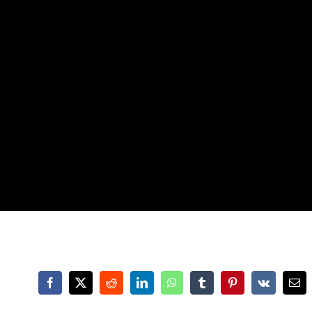
Facebook
X
Reddit
LinkedIn
WhatsApp
Tumblr
Pinterest
Vk
Ema