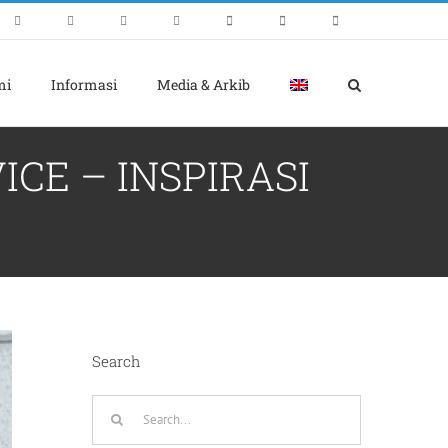
mi
Informasi
Media & Arkib
CE – INSPIRASI
Search
Search
for: