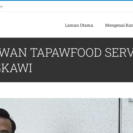
my
Laman Utama
Mengenai Ka
AN TAPAWFOOD SERVI
GKAWI