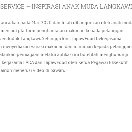
ERVICE – INSPIRASI ANAK MUDA LANGKAWI
lancarkan pada Mac 2020 dan telah dibangunkan oleh anak mud
haja menjadi platform penghantaran makanan kepada pelanggan
enduduk Langkawi. Sehingga kini, TapawFood bekerjasama
lam menyediakan variasi makanan dan minuman kepada pelanggan
alankan perniagaan melalui aplikasi ini bolehlah menghubungi
g kerjasama LADA dan TapawFood oleh Ketua Pegawai Eksekutif
n Zainon menerusi video di bawah.