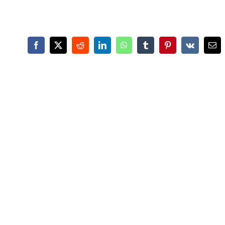
Facebook
X
Reddit
LinkedIn
WhatsApp
Tumblr
Pinterest
Vk
Ema