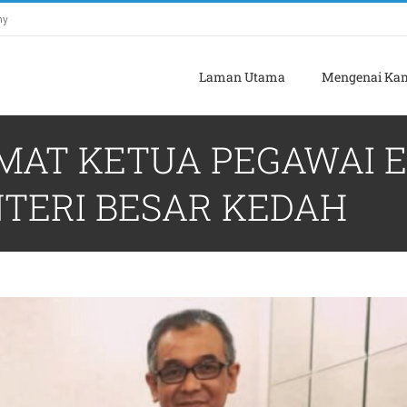
my
Laman Utama
Mengenai Ka
AT KETUA PEGAWAI E
TERI BESAR KEDAH