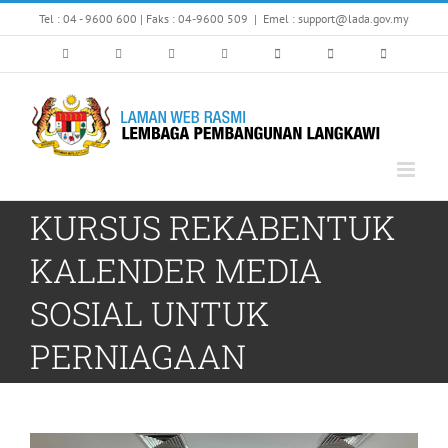
Skip
Tel : 04 - 9600 600 | Faks : 04-9600 509
|
Emel : support@lada.gov.my
to
content
KURSUS REKABENTUK
KALENDER MEDIA
SOSIAL UNTUK
PERNIAGAAN