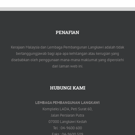
PENAFIAN
Kerajaan Malaysia dan Lembaga Pembangunan Langkawi adalah tidak
bertanggungjawab bagi apa-apa kehilangan atau kerugian yang
disebabkan oleh penggunaan mana-mana maklumat yang diperolehi
dari laman web ini.
HUBUNGI KAMI
LEMBAGA PEMBANGUNAN LANGKAWI
Kompleks LADA, Peti Surat 60,
Jalan Persiaran Putra
07000 Langkawi Kedah
Tel : 04-9600 600
Faks : 04-9600 509