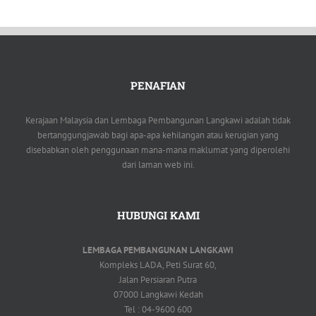
PENAFIAN
Kerajaan Malaysia dan Lembaga Pembangunan Langkawi adalah tidak
bertanggungjawab bagi apa-apa kehilangan atau kerugian yang
disebabkan oleh penggunaan mana-mana maklumat yang diperolehi
dari laman web ini.
HUBUNGI KAMI
LEMBAGA PEMBANGUNAN LANGKAWI
Kompleks LADA, Peti Surat 60,
Jalan Persiaran Putra
07000 Langkawi Kedah
Tel : 04-9600 600