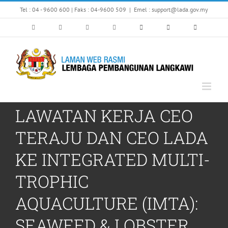
Skip
Tel : 04 - 9600 600 | Faks : 04-9600 509
|
Emel : support@lada.gov.my
to
content
LAWATAN KERJA CEO
TERAJU DAN CEO LADA
KE INTEGRATED MULTI-
TROPHIC
AQUACULTURE (IMTA):
SEAWEED & LOBSTER