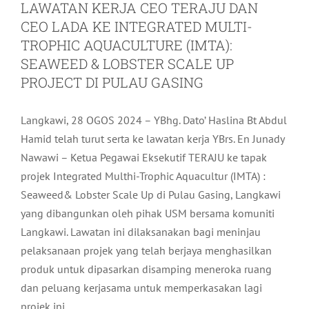
LAWATAN KERJA CEO TERAJU DAN
CEO LADA KE INTEGRATED MULTI-
TROPHIC AQUACULTURE (IMTA):
SEAWEED & LOBSTER SCALE UP
PROJECT DI PULAU GASING
Langkawi, 28 OGOS 2024 – YBhg. Dato’ Haslina Bt Abdul
Hamid telah turut serta ke lawatan kerja YBrs. En Junady
Nawawi – Ketua Pegawai Eksekutif TERAJU ke tapak
projek Integrated Multhi-Trophic Aquacultur (IMTA) :
Seaweed& Lobster Scale Up di Pulau Gasing, Langkawi
yang dibangunkan oleh pihak USM bersama komuniti
Langkawi. Lawatan ini dilaksanakan bagi meninjau
pelaksanaan projek yang telah berjaya menghasilkan
produk untuk dipasarkan disamping meneroka ruang
dan peluang kerjasama untuk memperkasakan lagi
projek ini