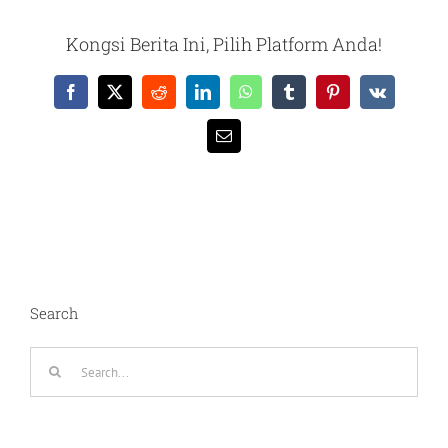
Kongsi Berita Ini, Pilih Platform Anda!
Facebook
X
Reddit
LinkedIn
WhatsApp
Tumblr
Pinterest
Vk
Email
Search
Search
for: