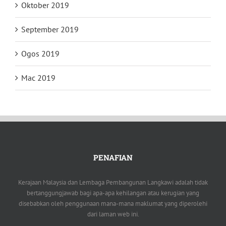
Oktober 2019
September 2019
Ogos 2019
Mac 2019
PENAFIAN
Kerajaan Malaysia dan Lembaga Pembangunan Langkawi adalah tidak
bertanggungjawab bagi apa-apa kehilangan atau kerugian yang
disebabkan oleh penggunaan mana-mana maklumat yang diperolehi
dari laman web ini.