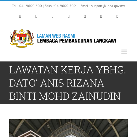
Skip
Tel : 04 - 9600 600 | Faks : 04-9600 509
|
Emel : support@lada.gov.my
to
content
LAWATAN KERJA YBHG.
DATO’ ANIS RIZANA
BINTI MOHD ZAINUDIN