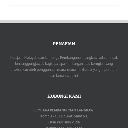
PENAFIAN
Kerajaan Malaysia dan Lembaga Pembangunan Langkawi adalah tidak
bertanggungjawab bagi apa-apa kehilangan atau kerugian yang
disebabkan oleh penggunaan mana-mana maklumat yang diperolehi
dari laman web ini.
HUBUNGI KAMI
LEMBAGA PEMBANGUNAN LANGKAWI
Kompleks LADA, Peti Surat 60,
Jalan Persiaran Putra