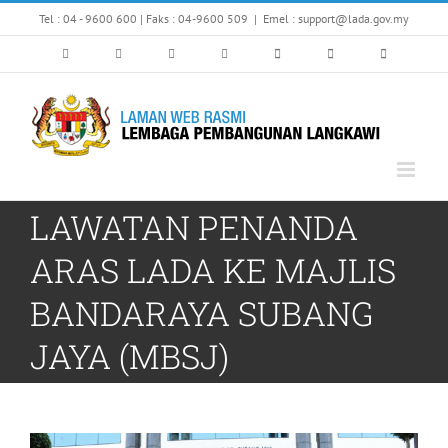
Skip
Tel : 04 - 9600 600 | Faks : 04-9600 509
|
Emel : support@lada.gov.my
to
content
LAWATAN PENANDA
ARAS LADA KE MAJLIS
BANDARAYA SUBANG
JAYA (MBSJ)