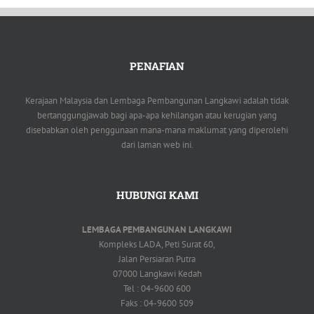
PENAFIAN
Kerajaan Malaysia dan Lembaga Pembangunan Langkawi adalah tidak
bertanggungjawab bagi apa-apa kehilangan atau kerugian yang
disebabkan oleh penggunaan mana-mana maklumat yang diperolehi
dari laman web ini.
HUBUNGI KAMI
LEMBAGA PEMBANGUNAN LANGKAWI
Kompleks LADA, Peti Surat 60,
Jalan Persiaran Putra
07000 Langkawi Kedah
Tel : 04-9600 600
Faks : 04-9600 509