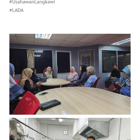
#UsahawanLangkawi
#LADA