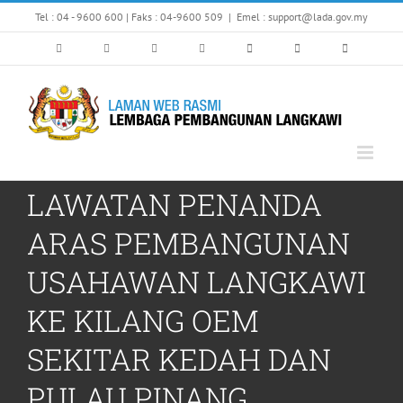
Skip
Tel : 04 - 9600 600 | Faks : 04-9600 509
|
Emel : support@lada.gov.my
to
content
LAWATAN PENANDA
ARAS PEMBANGUNAN
USAHAWAN LANGKAWI
KE KILANG OEM
SEKITAR KEDAH DAN
PULAU PINANG