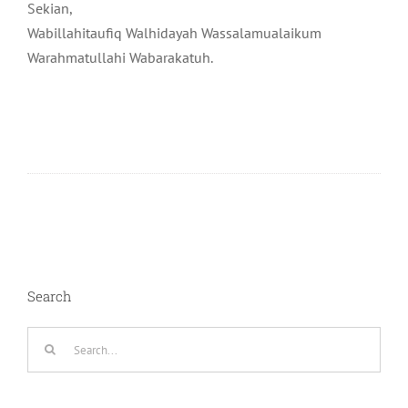
Sekian,
Wabillahitaufiq Walhidayah Wassalamualaikum
Warahmatullahi Wabarakatuh.
Search
Search
for: