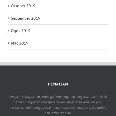
Oktober 2019
September 2019
Ogos 2019
Mac 2019
PENAFIAN
Kerajaan Malaysia dan Lembaga Pembangunan Langkawi adalah tidak
bertanggungjawab bagi apa-apa kehilangan atau kerugian yang
disebabkan oleh penggunaan mana-mana maklumat yang diperolehi
dari laman web ini.