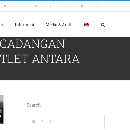
mi
Informasi
Media & Arkib
 CADANGAN
TLET ANTARA
Search
Search
for: