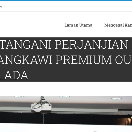
my
Laman Utama
Mengenai Ka
TANGANI PERJANJIAN
ANGKAWI PREMIUM OU
 LADA