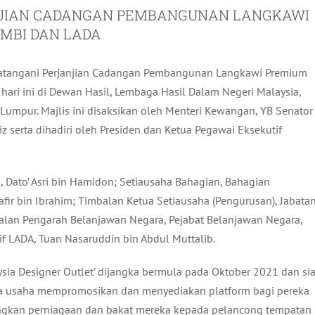
NJIAN CADANGAN PEMBANGUNAN LANGKAWI
MBI DAN LADA
atangani Perjanjian Cadangan Pembangunan Langkawi Premium
hari ini di Dewan Hasil, Lembaga Hasil Dalam Negeri Malaysia,
Lumpur. Majlis ini disaksikan oleh Menteri Kewangan, YB Senator
z serta dihadiri oleh Presiden dan Ketua Pegawai Eksekutif
, Dato’ Asri bin Hamidon; Setiausaha Bahagian, Bahagian
fir bin Ibrahim; Timbalan Ketua Setiausaha (Pengurusan), Jabata
alan Pengarah Belanjawan Negara, Pejabat Belanjawan Negara,
if LADA, Tuan Nasaruddin bin Abdul Muttalib.
sia Designer Outlet’ dijangka bermula pada Oktober 2021 dan si
da usaha mempromosikan dan menyediakan platform bagi pereka
ngkan perniagaan dan bakat mereka kepada pelancong tempatan