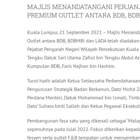
MAJLIS MENANDATANGANI PERJA
PREMIUM OUTLET ANTARA BDB, BDB
Kuala Lumpur, 21 September 2021 – Majlis Menand
Outlet antara BDB, BDBMBI dan LADA telah diadakan 
Pejabat Pengarah Negeri Wilayah Persekutuan Kuala 
Tengku Datuk Seri Utama Zafrul bin Tengku Abdul Azi
Kumpulan BDB, Faris Najhan bin Hashim.
Turut hadir adalah Ketua Setiausaha Perbendaharaan
Pengurusan Strategik Badan Berkanun, Dato’ Mohd Za
Perdana Menteri, Datuk Mohammad bin Ismail; Timb
Dato’ Suhara binti Salleh dan Ketua Pegawai Eksekut
Pembangunan fasa satu yang dikenali sebagai ‘Malay
sepenuhnya pada Julai 2022. Fokus diberikan kepa
fesyen serta outlet F&B tempatan untuk mengemba