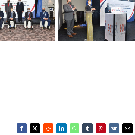
Facebook
X
Reddit
LinkedIn
WhatsApp
Tumblr
Pinterest
Vk
Ema