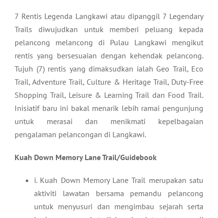
7 Rentis Legenda Langkawi atau dipanggil 7 Legendary
Trails diwujudkan untuk memberi peluang kepada
pelancong melancong di Pulau Langkawi mengikut
rentis yang bersesuaian dengan kehendak pelancong.
Tujuh (7) rentis yang dimaksudkan ialah Geo Trail, Eco
Trail, Adventure Trail, Culture & Heritage Trail, Duty-Free
Shopping Trail, Leisure & Learning Trail dan Food Trail.
Inisiatif baru ini bakal menarik lebih ramai pengunjung
untuk merasai dan menikmati kepelbagaian
pengalaman pelancongan di Langkawi.
Kuah Down Memory Lane Trail/Guidebook
i. Kuah Down Memory Lane Trail merupakan satu
aktiviti lawatan bersama pemandu pelancong
untuk menyusuri dan mengimbau sejarah serta