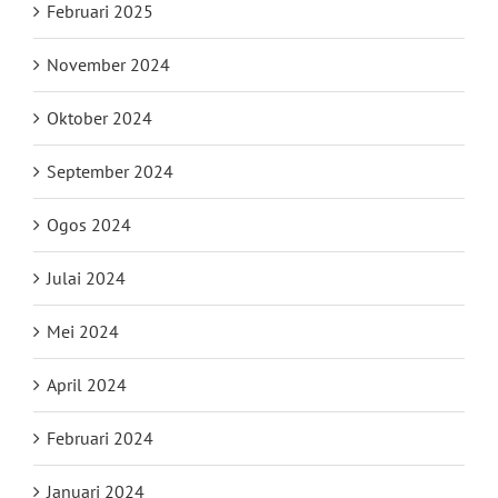
Februari 2025
November 2024
Oktober 2024
September 2024
Ogos 2024
Julai 2024
Mei 2024
April 2024
Februari 2024
Januari 2024