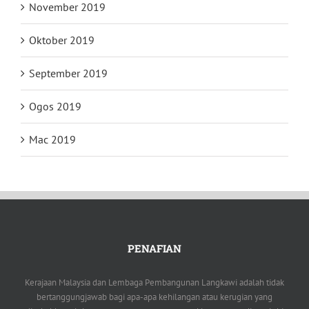
November 2019
Oktober 2019
September 2019
Ogos 2019
Mac 2019
PENAFIAN
Kerajaan Malaysia dan Lembaga Pembangunan Langkawi adalah tidak
bertanggungjawab bagi apa-apa kehilangan atau kerugian yang