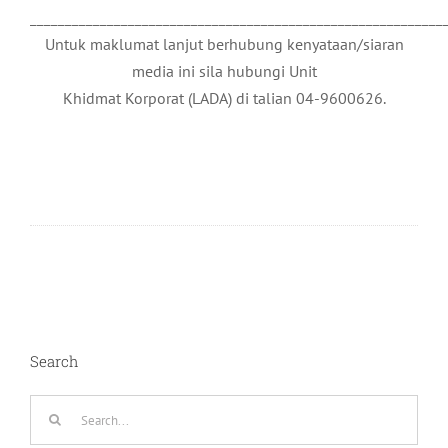
___________________________________________________________
Untuk maklumat lanjut berhubung kenyataan/siaran
media ini sila hubungi Unit
Khidmat Korporat (LADA) di talian 04-9600626.
Search
Search
for: