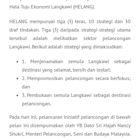
Hala Tuju Ekonomi Langkawi (HELANG).
HELANG mempunyai tiga (3) teras, 10 strategi dan 30
draf tindakan. Tiga (3) daripada strategi-strategi utama
tersebut adalah melibatkan sektor pelancongan
Langkawi. Berikut adalah strategi yang dimaksudkan:
1. Menjenamakan semula Langkawi sebagai
destinasi yang selamat, bersih dan lestari;
2. Mempromosikan pelancongan secara berfokus;
dan
3. Pembukaan semula Langkawi sebagai destinasi
pelancongan.
Pada hari ini, pelancaran inisiatif pelancongan di bawah
pelan ini disempurnakan oleh YB Dato’ Sri Hajah Nancy
Shukri, Menteri Pelancongan, Seni dan Budaya Malaysia.