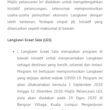
Majlis pelancaran ini diadakan untuk mengetengahkan
inisiatif pelancongan, seterusnya mempromosikan
usaha-usaha pemulihan ekonomi Langkawi dengan
lebih berkesan. Terdapat empat (4) inisiatif yang
dilancarkan seperti maklumat di bawah:
Langkawi Great Sale (LGS)
i. Langkawi Great Sale merupakan program di
bawah inisiatif untuk menjenamakan Langkawi
sebagai destinasi yang bersih, selamat dan lestari.
Program ini bertujuan mempromosikan Langkawi
yang terjejas akibat wabak COVID-19. Program ini
akan dilaksanakan bermula 1 September 2020
hingga 31 Disember 2020. Majlis Pelancaran LGS
pula akan diadakan pada 29 Ogos 2020 di
Bangsar Village, Kuala Lumpur. Penganjuran