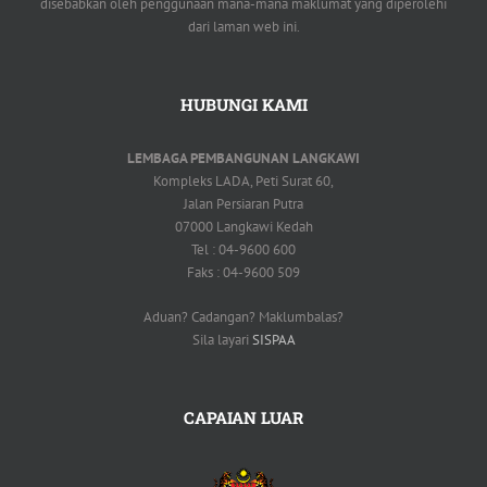
disebabkan oleh penggunaan mana-mana maklumat yang diperolehi
dari laman web ini.
HUBUNGI KAMI
LEMBAGA PEMBANGUNAN LANGKAWI
Kompleks LADA, Peti Surat 60,
Jalan Persiaran Putra
07000 Langkawi Kedah
Tel : 04-9600 600
Faks : 04-9600 509
Aduan? Cadangan? Maklumbalas?
Sila layari
SISPAA
CAPAIAN LUAR