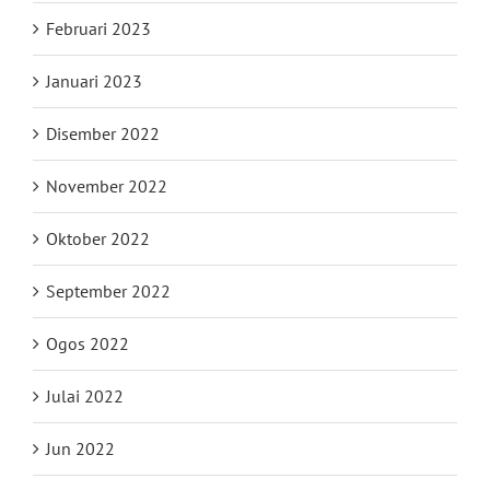
Februari 2023
Januari 2023
Disember 2022
November 2022
Oktober 2022
September 2022
Ogos 2022
Julai 2022
Jun 2022