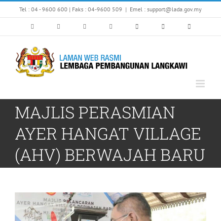
Skip
Tel : 04 - 9600 600 | Faks : 04-9600 509
|
Emel : support@lada.gov.my
to
content
MAJLIS PERASMIAN
AYER HANGAT VILLAGE
(AHV) BERWAJAH BARU