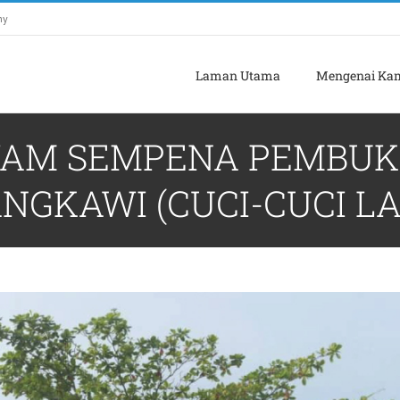
my
Laman Utama
Mengenai Ka
WAM SEMPENA PEMBU
GKAWI (CUCI-CUCI L