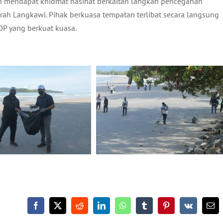
ah mendapat khidmat nasihat berkaitan langkah pencegahan
ah Langkawi. Pihak berkuasa tempatan terlibat secara langsung
P yang berkuat kuasa.
Facebook
X
Reddit
LinkedIn
WhatsApp
Tumblr
Pinterest
Vk
Ema