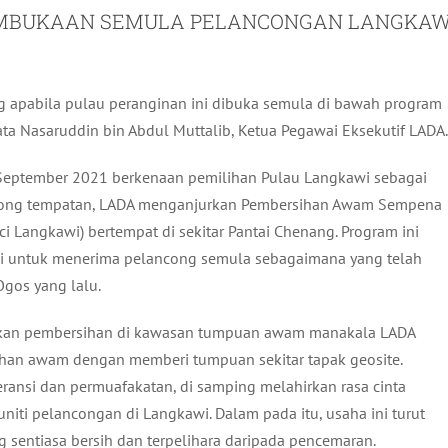
MBUKAAN SEMULA PELANCONGAN LANGKAW
 apabila pulau peranginan ini dibuka semula di bawah program
ta Nasaruddin bin Abdul Muttalib, Ketua Pegawai Eksekutif LADA.
September 2021 berkenaan pemilihan Pulau Langkawi sebagai
ancong tempatan, LADA menganjurkan Pembersihan Awam Sempena
Langkawi) bertempat di sekitar Pantai Chenang. Program ini
wi untuk menerima pelancong semula sebagaimana yang telah
gos yang lalu.
ankan pembersihan di kawasan tumpuan awam manakala LADA
ihan awam dengan memberi tumpuan sekitar tapak geosite.
ansi dan permuafakatan, di samping melahirkan rasa cinta
niti pelancongan di Langkawi. Dalam pada itu, usaha ini turut
ntiasa bersih dan terpelihara daripada pencemaran.