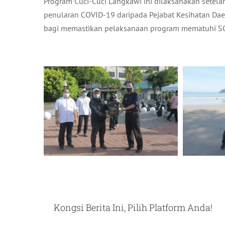
Program Cuci-Cuci Langkawi ini dilaksanakan setel
penularan COVID-19 daripada Pejabat Kesihatan Daer
bagi memastikan pelaksanaan program mematuhi SO
Kongsi Berita Ini, Pilih Platform Anda!