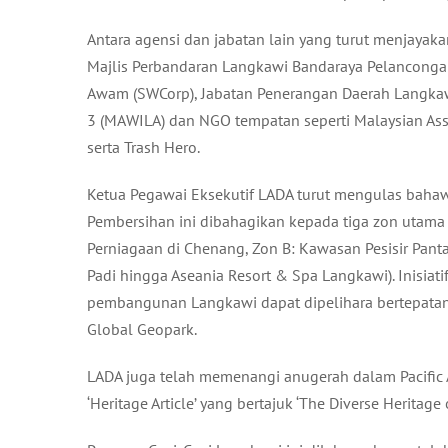
Antara agensi dan jabatan lain yang turut menjayak
Majlis Perbandaran Langkawi Bandaraya Pelanconga
Awam (SWCorp), Jabatan Penerangan Daerah Langkaw
3 (MAWILA) dan NGO tempatan seperti Malaysian Asso
serta Trash Hero.
Ketua Pegawai Eksekutif LADA turut mengulas bahawa
Pembersihan ini dibahagikan kepada tiga zon utama 
Perniagaan di Chenang, Zon B: Kawasan Pesisir Pan
Padi hingga Aseania Resort & Spa Langkawi). Inisia
pembangunan Langkawi dapat dipelihara bertepatan
Global Geopark.
LADA juga telah memenangi anugerah dalam Pacific A
‘Heritage Article’ yang bertajuk ‘The Diverse Herita