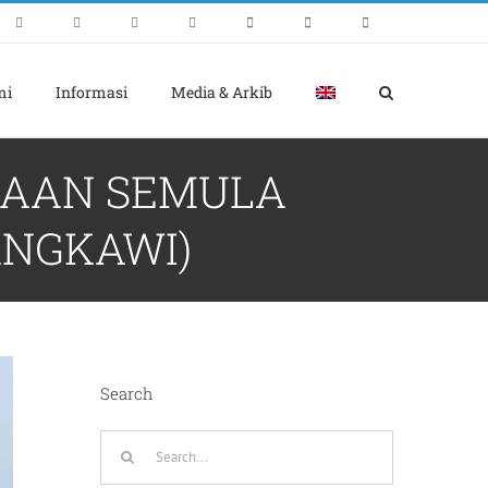
mi
Informasi
Media & Arkib
KAAN SEMULA
ANGKAWI)
Search
Search
for: