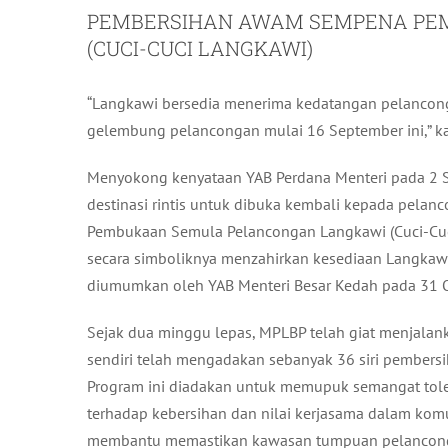
PEMBERSIHAN AWAM SEMPENA PE
(CUCI-CUCI LANGKAWI)
“Langkawi bersedia menerima kedatangan pelancong
gelembung pelancongan mulai 16 September ini,” ka
Menyokong kenyataan YAB Perdana Menteri pada 2 
destinasi rintis untuk dibuka kembali kepada pel
Pembukaan Semula Pelancongan Langkawi (Cuci-Cuci 
secara simboliknya menzahirkan kesediaan Langka
diumumkan oleh YAB Menteri Besar Kedah pada 31 O
Sejak dua minggu lepas, MPLBP telah giat menjal
sendiri telah mengadakan sebanyak 36 siri pembers
Program ini diadakan untuk memupuk semangat toler
terhadap kebersihan dan nilai kerjasama dalam komu
membantu memastikan kawasan tumpuan pelancong se