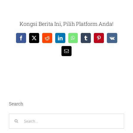
Kongsi Berita Ini, Pilih Platform Anda!
Facebook
X
Reddit
LinkedIn
WhatsApp
Tumblr
Pinterest
Vk
Email
Search
Search
for: