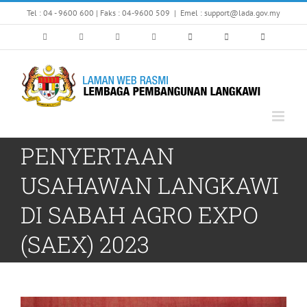
Skip
Tel : 04 - 9600 600 | Faks : 04-9600 509
|
Emel : support@lada.gov.my
to
content
PENYERTAAN
USAHAWAN LANGKAWI
DI SABAH AGRO EXPO
(SAEX) 2023