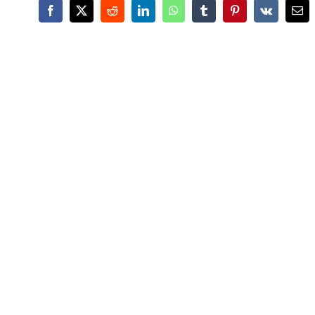
Facebook
X
Reddit
LinkedIn
WhatsApp
Tumblr
Pinterest
Vk
Ema