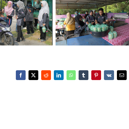
Facebook
X
Reddit
LinkedIn
WhatsApp
Tumblr
Pinterest
Vk
Ema