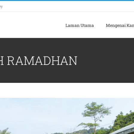
my
Laman Utama
Mengenai Ka
H RAMADHAN