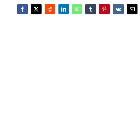
Facebook
X
Reddit
LinkedIn
WhatsApp
Tumblr
Pinterest
Vk
Ema