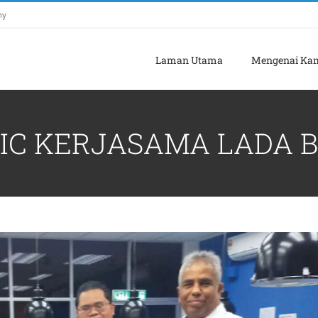
my
Laman Utama
Mengenai Ka
NIC KERJASAMA LADA 