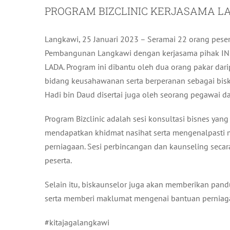
PROGRAM BIZCLINIC KERJASAMA L
Langkawi, 25 Januari 2023 – Seramai 22 orang peser
Pembangunan Langkawi dengan kerjasama pihak INS
LADA. Program ini dibantu oleh dua orang pakar d
bidang keusahawanan serta berperanan sebagai biskau
Hadi bin Daud disertai juga oleh seorang pegawai da
Program Bizclinic adalah sesi konsultasi bisnes ya
mendapatkan khidmat nasihat serta mengenalpasti
perniagaan. Sesi perbincangan dan kaunseling seca
peserta.
Selain itu, biskaunselor juga akan memberikan pan
serta memberi maklumat mengenai bantuan perniaga
#kitajagalangkawi