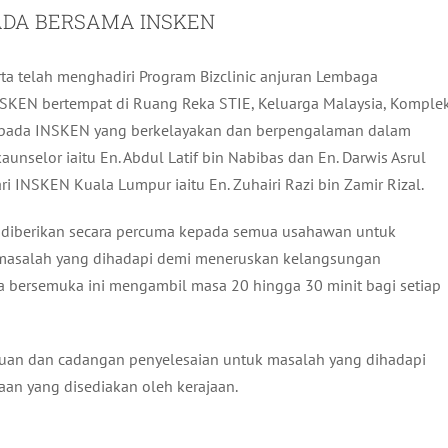
ADA BERSAMA INSKEN
ta telah menghadiri Program Bizclinic anjuran Lembaga
KEN bertempat di Ruang Reka STIE, Keluarga Malaysia, Komple
aripada INSKEN yang berkelayakan dan berpengalaman dalam
nselor iaitu En. Abdul Latif bin Nabibas dan En. Darwis Asrul
ri INSKEN Kuala Lumpur iaitu En. Zuhairi Razi bin Zamir Rizal.
ng diberikan secara percuma kepada semua usahawan untuk
 masalah yang dihadapi demi meneruskan kelangsungan
ra bersemuka ini mengambil masa 20 hingga 30 minit bagi setiap
duan dan cadangan penyelesaian untuk masalah yang dihadapi
an yang disediakan oleh kerajaan.