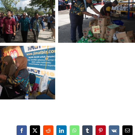
Facebook
X
Reddit
LinkedIn
WhatsApp
Tumblr
Pinterest
Vk
Ema