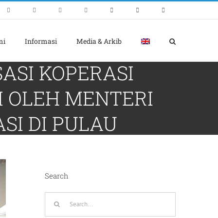
 (MASKOP),
mi
Informasi
Media & Arkib
ASI KOPERASI
I OLEH MENTERI
I DI PULAU
Search
Search
for: