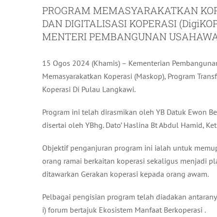
PROGRAM MEMASYARAKATKAN KOPE
DAN DIGITALISASI KOPERASI (DigiK
MENTERI PEMBANGUNAN USAHAWAN
15 Ogos 2024 (Khamis) – Kementerian Pembanguna
Memasyarakatkan Koperasi (Maskop), Program Transfo
Koperasi Di Pulau Langkawi.
Program ini telah dirasmikan oleh YB Datuk Ewon B
disertai oleh YBhg. Dato’ Haslina Bt Abdul Hamid, K
Objektif penganjuran program ini ialah untuk mem
orang ramai berkaitan koperasi sekaligus menjadi
ditawarkan Gerakan koperasi kepada orang awam.
Pelbagai pengisian program telah diadakan antaran
i) forum bertajuk Ekosistem Manfaat Berkoperasi .